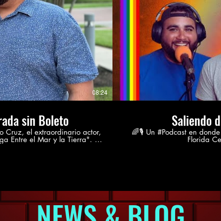
08:24
rada sin Boleto
Saliendo de
Cruz, el extraordinario actor,
🌈🎙️ Un #Podcast en donde
ga Entre el Mar y la Tierra". La
Florida Central. Síguenos en nuest
 a la Mejor Actuación y a la
www.instagram.com/kheestapasandapodcast Puede
y la Tierra" en Sundance Film
temas o tu feedback: kheestapasandapodcast@g
este podcast y en este espaci
ión artística y la narración
y no representa el pensamien
te hombre descubre un camino
 con Manolo Cruz. Para
NEWS & BLOG
nómica: https://bit.ly/DonateESB