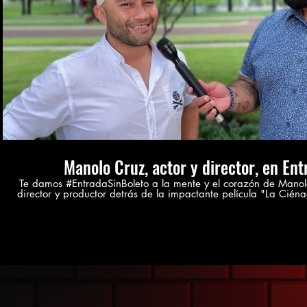
Play Video
Manolo Cruz, actor y director, en Ent
Te damos #EntradaSinBoleto a la mente y el corazón de Manolo 
director y productor detrás de la impactante película "La Ciéna
producción ha sido galardonado con los prestigiosos premios
Mejor Película por su obra maestra "La Ciénaga Entre el Mar 
Festival. En la película se explora como un hombre excepcional, cuya condición lo confina a
una cama, se convierte en un lienzo en blanco para la expres
profunda. A través del amor inquebrantable de su madre, es
inesperado hacia un significado trascendental en su vida. No te pierdas esta oportunidad de
sumergirte en una conversación enriquecedora y apasionante
contactarnos: entradasinboleto@gmail.com www.entradasinboleto.com [REDES SOCIALES]
Facebook:@EntradaSinBoleto Instagram:@EntradaSinBoleto Twitter: @entrasinboleto TikTok:
@EntradaSinBoleto Puedes hacer tu donación eco