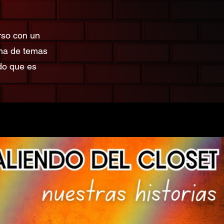
rso con un
ma de temas
do que es