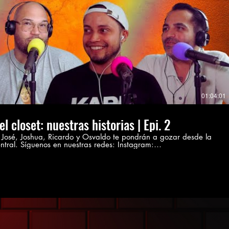
Play Video
01:04:01
l closet: nuestras historias | Epi. 2
 José, Joshua, Ricardo y Osvaldo te pondrán a gozar desde la
ras redes: Instagram:
s enviarnos tus recomendaciones de
mail.com ----------- Las expresiones vertidas en
o son exclusivamente responsabilidad de quien lo está emitiendo,
to ni del patrono, ni organizaciones, ni empresas en las que se
puedan involucrar los integrantes.