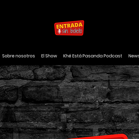
Sobre nosotros
El Show
Khé Está Pasanda Podcast
News