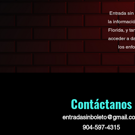
Entrada sin
la informaci
Florida, y t
acceder a da
los enfo
Contáctanos
entradasinboleto@gmail.c
904-597-4315